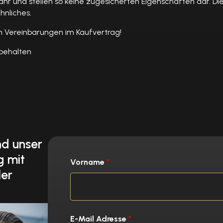
und stellen so keine zugesicherten Eigenschaften dar. Die 
hnliches.
hen Vereinbarungen im Kaufvertrag!
behalten
nd unser
g mit
Vorname
*
ler
E-Mail Adresse
*