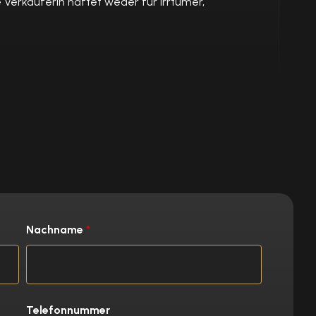
Verkäuferin haftet weder für Irrtümer,
Nachname
*
Telefonnummer