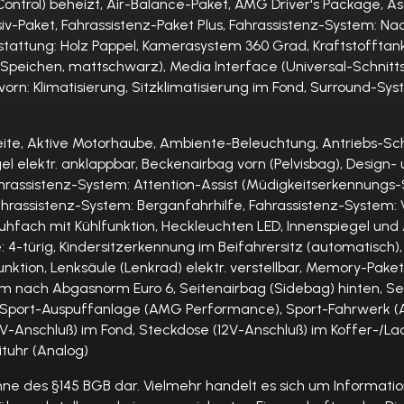
ntrol) beheizt, Air-Balance-Paket, AMG Driver's Package, Asc
usiv-Paket, Fahrassistenz-Paket Plus, Fahrassistenz-System: 
sstattung: Holz Pappel, Kamerasystem 360 Grad, Kraftstoffta
Speichen, mattschwarz), Media Interface (Universal-Schnittst
e vorn: Klimatisierung, Sitzklimatisierung im Fond, Surround-S
eite, Aktive Motorhaube, Ambiente-Beleuchtung, Antriebs-Schl
elektr. anklappbar, Beckenairbag vorn (Pelvisbag), Design- 
 Fahrassistenz-System: Attention-Assist (Müdigkeitserkennung
, Fahrassistenz-System: Berganfahrhilfe, Fahrassistenz-Syste
uhfach mit Kühlfunktion, Heckleuchten LED, Innenspiegel und 
: 4-türig, Kindersitzerkennung im Beifahrersitz (automatisch
tion, Lenksäule (Lenkrad) elektr. verstellbar, Memory-Paket, 
 nach Abgasnorm Euro 6, Seitenairbag (Sidebag) hinten, Sei
, Sport-Auspuffanlage (AMG Performance), Sport-Fahrwerk (
V-Anschluß) im Fond, Steckdose (12V-Anschluß) im Koffer-/La
tuhr (Analog)
nne des §145 BGB dar. Vielmehr handelt es sich um Informati