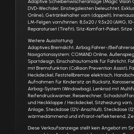
Adaptive Scheibenwischeranlage (Magic Vision Co
DVD-Wechsler, Einstiegsleisten beleuchtet, Exkl
Online), Getränkehalter vorn (doppelt), Innenau
LM-Felgen vorn/hinten: 8,5x20 / 9,5x20 (AMG, 10-
Reparaturset (Tirefit), Sitz-Komfort-Paket, Sitz
Weitere Ausstattung:
Adaptives Bremslicht, Airbag Fahrer-/Beifahrers
Navigationssystem: COMAND Online, Außenspiegel 
Sportdesign, Einschaltautomatik für Fahrlicht,
mit Bremsfunktion (Collision Prevention Assist)
Heckdeckel, Feststellbremse elektrisch, Handsch
Aufnahmen für Kindersitz an Rücksitz, Karosserie
Airbag-System (Windowbag), Lenkrad mit Multifunk
Reifendruckwarner, Reiserechner, Schadstoffarm
und Heckklappe / Heckdeckel, Sitzheizung vorn
Anlage, Steckdose (12V-Anschluß), Steckdose (12
wärmedämmend und infrarot-reflektierend, Zei
Diese Verkaufsanzeige stellt kein Angebot im Si