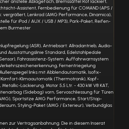
her anstelle Ablagefach, Bremssättel Rot lackiert,
Nachtsicht-Assistent, Fernbedienung für COMAND (APS /
nk: vergrößert, Lenkrad (AMG Performance, Dinamica),
elle für iPod / AUX / USB / MP3), Park-Paket, Reifen-
ystem Burmester
upfregelung (ASR), Antriebsart: Allradantrieb, Audio-
und Ausstattungslinie Standard, Edelstahlpedale
s-Sensor), Fahrassistenz-System: Auffahrwarnsystem
m: Verkehrszeichenerkennung, Fernentriegelung
Außenspiegel links mit Abblendautomatik, Isofix-
), Komfort-Klimaautomatik (Thermotronik), Kopf-
Metallic-Lackierung, Motor 5,5 Ltr. - 430 kW V8 KAT,
tenairbag (Sidebag) vorn, Servoschliessung für Türen
AMG), Sportsitze AMG Performance, Start/Stop-
deraum, Styling-Paket (AMG / Exterieur), Verbundglas
onen zur Vertragsanbahnung. Die in diesem Inserat